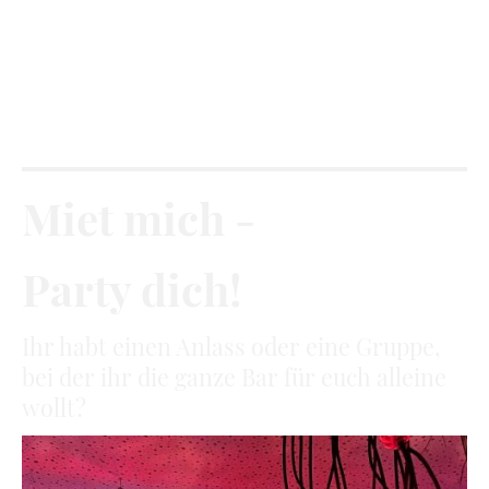
SZ Artikel "Traffic bar - Je verschiedenener die
Gäste, umso besser" >
hier lesen
SZ Artikel "Die Fülle eines Viertels - Neuhausener
Musiknacht". >
hier lesen
Miet mich -
Party dich!
Ihr habt einen Anlass oder eine Gruppe,
bei der ihr die ganze Bar für euch alleine
wollt?