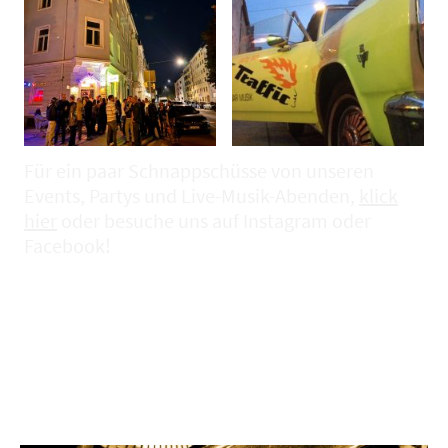
Für ein paar Schnappschüsse von unseren
Events, Partys und Live-Musik-Abenden,
klick
hier
oder besuche uns auf Instagram oder
Facebook!
Presseartikel