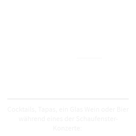
Wir laden euch herzlich zu unserm Sommerfest am 31.07.
ein. Kommt ab 14:00 Uhr vorbei !
>mehr Infos
Food, Drinks and Music
Cocktails, Tapas, ein Glas Wein oder Bier
während eines der Schaufenster-
Konzerte: