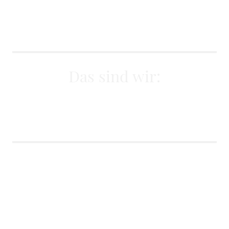
Das sind wir:
FRISCH - FEIN -
FREUNDLICH - FREI
FRISCH
Bei uns wird täglich frisch gekocht. Alle
Zutaten sind gründlich ausgewählt. Wir
bemühen uns möglichst viele Bio-Produkte zu